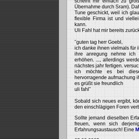
scheint mir einfach zu gro
Übernahme durch Sram). Dahe
Tune geschickt, weil ich gl
flexible Firma ist und viel
kann.
Uli Fahl hat mir bereits zurüc
"guten tag herr Goebl,
ich danke ihnen vielmals für ih
ihre anregung nehme ich 
erhöhen. ..., allerdings wer
nächstes jahr fertigen. versuc
ich möchte es bei diese
hervorragende aufmachung ihr
es grüßt sie freundlich
uli fahl"
Sobald sich neues ergibt, kön
den einschlägigen Foren verb
Sollte jemand dieselben Er
freuen, wenn sich derjen
Erfahrungsaustausch! Eine
M