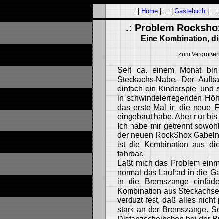
.:|
Home
|:. .:|
Gästebuch
|:. .
.: Problem Rockshox
Eine Kombination, die
Zum Vergrößern 
Seit ca. einem Monat bin 
Steckachs-Nabe. Der Aufb
einfach ein Kinderspiel und
in schwindelerregenden Höhe
das erste Mal in die neue 
eingebaut habe. Aber nur bi
Ich habe mir getrennt sowoh
der neuen RockShox Gabeln -
ist die Kombination aus di
fahrbar.
Laßt mich das Problem einma
normal das Laufrad in die G
in die Bremszange einfäde
Kombination aus Steckachse 
verduzt fest, daß alles nicht
stark an der Bremszange. Sow
Distanzscheibchen bei der B